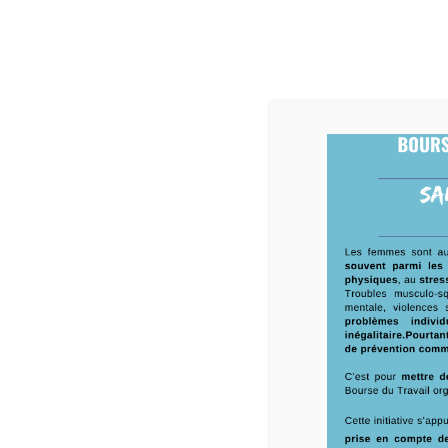
LA BOURSE D
Bourse du Travail de Malakoff
Défendre ses droits et agir pour le progrès social
Home
Monthly Archives: 